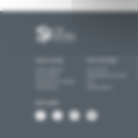
SIÈGE SOCIAL
SITE POITIERS
Centre régional
Tour Toumai
Vincent Merle
60 boulevard du Grand
102 avenue de Canéjan
Cerf
33600 Pessac
86000 Poitiers
NOUS SUIVRE