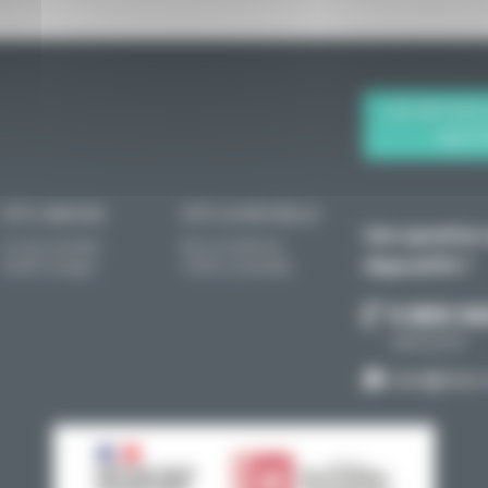
CAP MÉTIERS
AQUIT
SITE LIMOGES
SITE LA ROCHELLE
Une question s
13 cours Jourdan
88 rue de Bel-Air
dispositifs ?
87000 Limoges
17000 La Rochelle
0 800 94
appel gratuit
Cont@ctez-