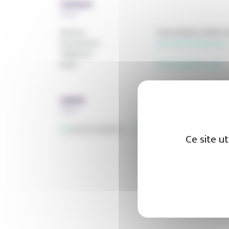
Contact
Adresse :
8 Rue MARCEL DAVID
Site Internet :
http://www.infrep.org
Téléphone :
Email :
infrep40@infrep.org
Labels
QUALIOPI FORMATION
QUALIOPI BILAN DE COMPÉTENCE
Ce site u
Voir