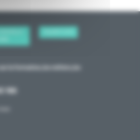
 NOUVELLE-
TALENTS D'ICI
AINE
ur la formation, les métiers, les
0 166
nous