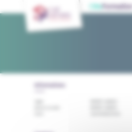
Panneau de gestion des cookies
CMa
Formatio
Informations
Sigle :
INFREP LANDES
Raison sociale :
INFREP LANDES
Siret :
32441928201233