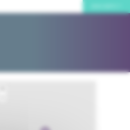
MON COMPTE
+
−