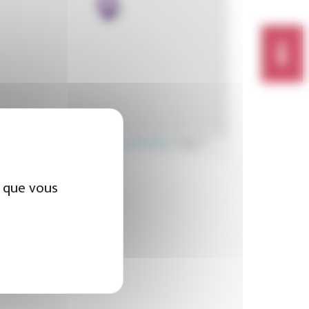
aflet
| Données cartographiques ©
OpenStreetMap
| Images ©
pbox
|
Améliorer cette carte
x que vous