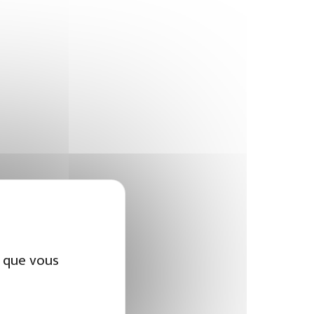
x que vous