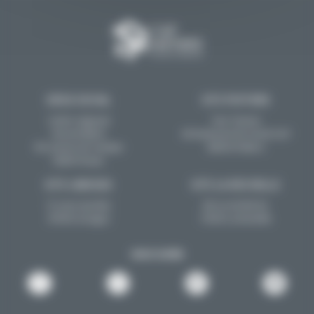
SIÈGE SOCIAL
SITE POITIERS
Centre régional
Tour Toumai
Vincent Merle
60 boulevard du Grand Cerf
102 avenue de Canéjan
86000 Poitiers
33600 Pessac
SITE LIMOGES
SITE LA ROCHELLE
13 cours Jourdan
88 rue de Bel-Air
87000 Limoges
17000 La Rochelle
NOUS SUIVRE