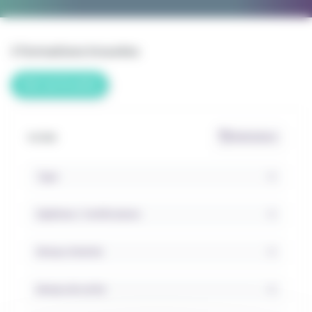
3 formations trouvées
Voir sur la carte
Réinitialiser
FILTRER
Type
Diplômes / Certifications
Niveau d'entrée
Niveau de sortie