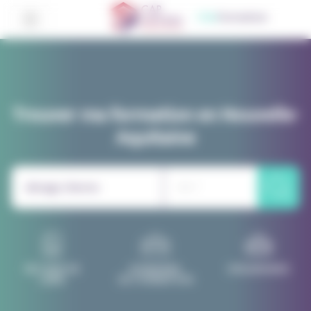
Panneau de gestion des cookies
CMa
Formation
Trouver ma formation en Nouvelle-
Aquitaine
RECHERCHE
DOMAINES
ORGANISMES
LIBRE
DE FORMATION