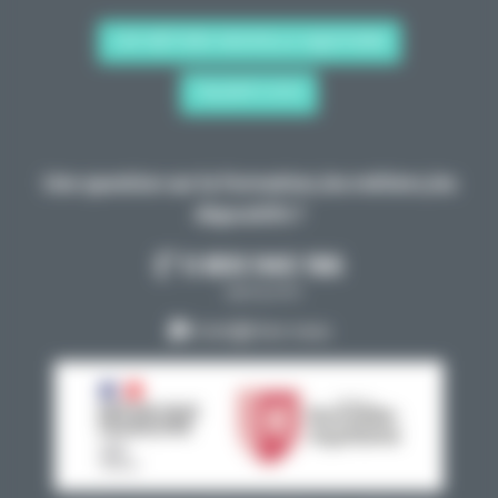
CAP MÉTIERS NOUVELLE-AQUITAINE
TALENTS D'ICI
Une question sur la formation, les métiers, les
dispositifs ?
0 800 940 166
appel gratuit
Cont@ctez-nous